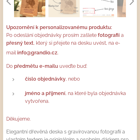
Upozornění k personalizovanému produktu:
Po odeslání objednávky prosím zašlete
fotografii
a
přesný text
, který si přejete na desku uvést, na e-
.
info@grandio.cz
mail
Do
předmětu e-mailu
uveďte buď:
číslo objednávky
, nebo
jméno a příjmení
, na které byla objednávka
vytvořena.
Děkujeme.
Elegantní dřevěná deska s gravírovanou fotografií a
vlastním textem je originálním a osobním dárkem pro