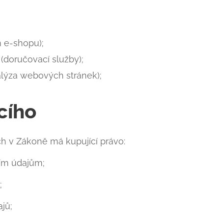
 e-shopu);
(doručovací služby);
alýza webových stránek);
cího
 v Zákoně má kupující právo:
ím údajům;
;
jů;