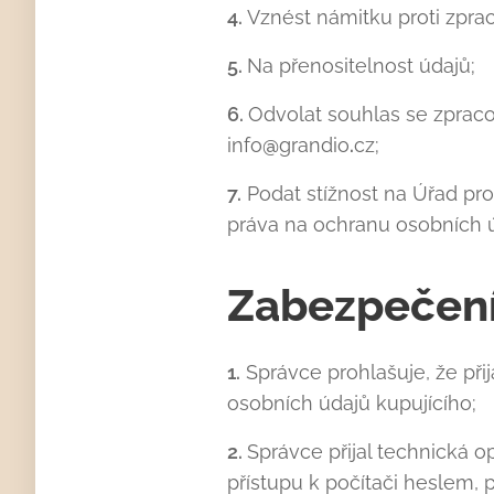
4.
Vznést námitku proti zprac
5.
Na přenositelnost údajů;
6.
Odvolat souhlas se zprac
info
@
grandio
.
cz;
7.
Podat stížnost na Úřad pro
práva na ochranu osobních ú
Zabezpečení
1.
Správce prohlašuje, že při
osobních údajů kupujícího;
2.
Správce přijal technická 
přístupu k počítači heslem, 