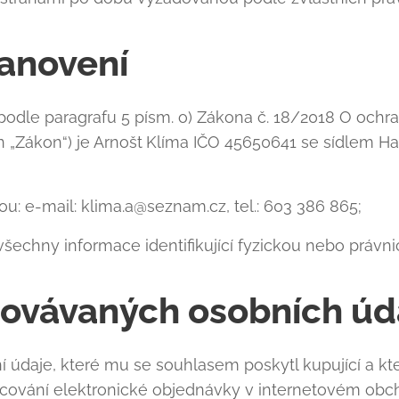
tanovení
odle paragrafu 5 písm. o) Zákona č. 18/2018 O ochr
n „Zákon“) je Arnošt
Klíma IČO 45650641 se sídlem H
ou: e-mail: klima.a@seznam.cz, tel.: 603 386 865;
všechny informace identifikující fyzickou nebo právn
covávaných osobních úd
 údaje, které mu se souhlasem poskytl kupující a kte
cování elektronické objednávky v internetovém obch