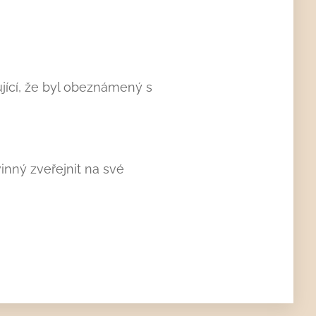
ící, že byl obeznámený s
inný zveřejnit na své