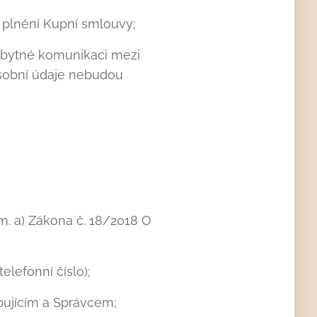
o plnění Kupní smlouvy;
zbytné komunikaci mezi
Osobní údaje nebudou
m. a) Zákona č. 18/2018 O
elefonní číslo);
pujícím a Správcem;