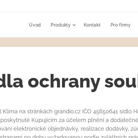
Úvod
Produkty
Kontakt
Pro firmy
dla ochrany so
t Klíma na stránkách grandio.cz IČO 45650641 sídlo
 poskytnuté Kupujícím za účelem plnění a dodatečn
ání elektronické objednávky, realizace dodávky, zú
stranami po dobu vyžadovanou podle zvláštních práv