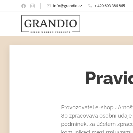
info@grandio.cz
+ 420 603 386 865
Pravi
Provozovatel e-shopu Arnoš
80 zpracovává osobní údaje
podmínek, za účelem zpracov
komunikaci mezi smluvními 