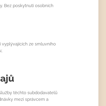
. Bez poskytnutí osobních
 vyplývajících ze smluvního
u;
dajů
. Služby těchto subdodavatelů
dnávky mezi správcem a