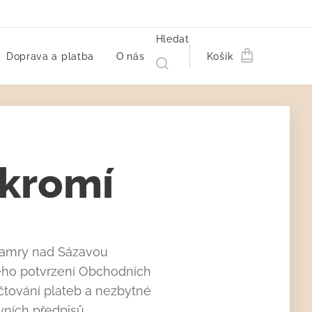
Hledat
Doprava a platba
O nás
Košík
ukromí
 Hamry nad Sázavou
ého potvrzení Obchodních
čtování plateb a nezbytné
ních předpisů.