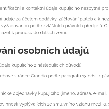
ntifikační a kontaktní údaje kupujícího nezbytné pr
í údaje za účelem dodávky, zúčtování plateb a k ne
 vyžadovanou podle zvláštních právních předpisů. 
ázet k přenosu do dalších zemí.
vání osobních údajů
daje kupujícího z následujících důvodů:
bové stránce Grandio podle paragrafu 13 odst. 1 pís
nické objednávky kupujícího (jméno, adresa, e-mail, t
ovinností vyplývajících ze smluvního vztahu mezi ku