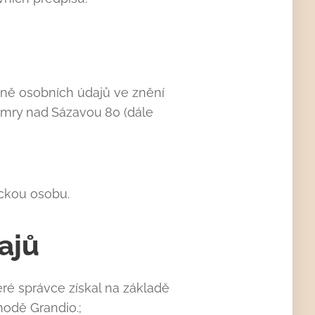
aně osobních údajů ve znění
amry
nad
Sázavou
80 (dále
ickou osobu.
ajů
ré správce získal na základě
odě Grandio.;