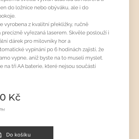
jen do ložnice nebo obýváku, ale i do
okoje.
e vyrobena z kvalitní překližky, ručně
 precizně vyřezaná laserem. Skvěle poslouží i
ální dárek pro milovníky hor a
tomatické vypínání po 6 hodinách zajistí, že
samo vypne, aniž byste na to museli myslet.
 na tři AA baterie, které nejsou součástí
00
Kč
DPH
Do košíku