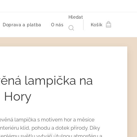
Hledat
Doprava a platba
O nás
Košík
ěná lampička na
| Hory
evěná lampička s motivem hor a měsíce
interiéru klid, pohodu a dotek přírody. Díky
plému světlu vytváří útulnou atmosféru a