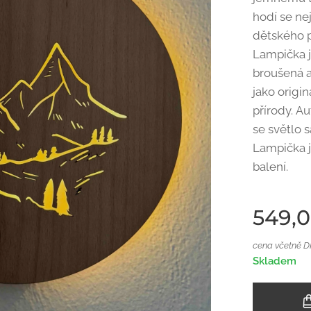
hodí se ne
dětského p
Lampička j
broušená a
jako origin
přírody. Au
se světlo 
Lampička je
balení.
549,
cena včetně 
Skladem