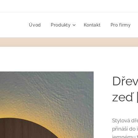
Úvod
Produkty
Kontakt
Pro firmy
Dřev
zeď 
Stylová dř
přináší do 
jemnému te