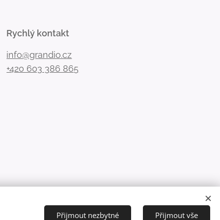
Rychlý kontakt
info@grandio.cz
+420 603 386 865
Přijmout nezbytné
Přijmout vše