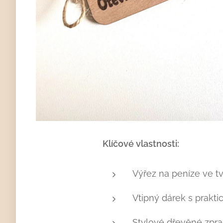
Klíčové vlastnosti:
Výřez na peníze ve tv
Vtipný dárek s prakt
Stylové dřevěné zpr