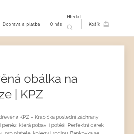
Hledat
Doprava a platba
O nás
Košík
ěná obálka na
ze | KPZ
 dřevěná KPZ – Krabička poslední záchrany
 peněz, která pobaví i potěší. Perfektní dárek
u pro přátele, kolegy i rodinu. Bankovka se