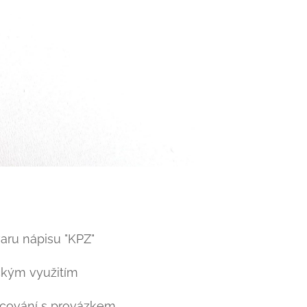
aru nápisu "KPZ"
ickým využitím
acování s provázkem