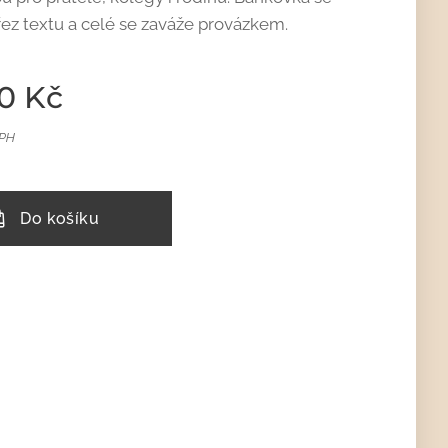
ýřez textu a celé se zaváže provázkem.
0
Kč
DPH
Do košíku