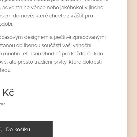
 adventního věnce nebo jakéhokoliv jiného
ašem domově, které chcete zkrášlit pro
bdobí.
nadčasovým designem a pečlivě zpracovanými
 stanou oblíbenou součástí vaší vánoční
o mnoho let. Jsou vhodné pro každého, kdo
vé, ale přesto tradiční prvky, které dokreslí
ladu.
Kč
DPH
Do košíku