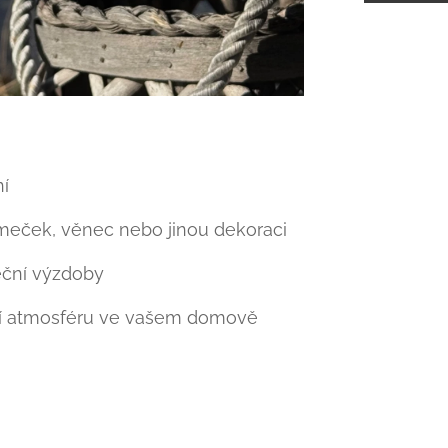
ní
meček, věnec nebo jinou dekoraci
eční výzdoby
ční atmosféru ve vašem domově