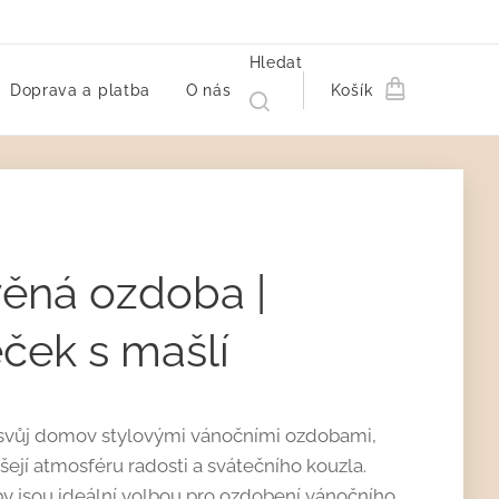
Hledat
Doprava a platba
O nás
Košík
ěná ozdoba |
ček s mašlí
svůj domov stylovými vánočními ozdobami,
ášejí atmosféru radosti a svátečního kouzla.
y jsou ideální volbou pro ozdobení vánočního