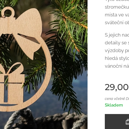
stromečku,
místa ve v
sváteční o
S jejich 
detaily se
výzdoby p
hledá stylo
vánoční ná
29,00
cena včetně 
Skladem