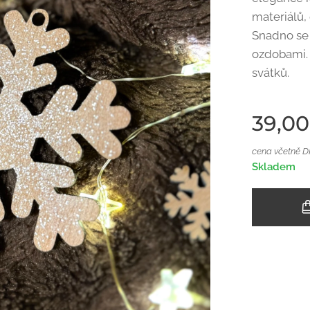
materiálů,
Snadno se 
ozdobami.
svátků.
39,00
cena včetně 
Skladem