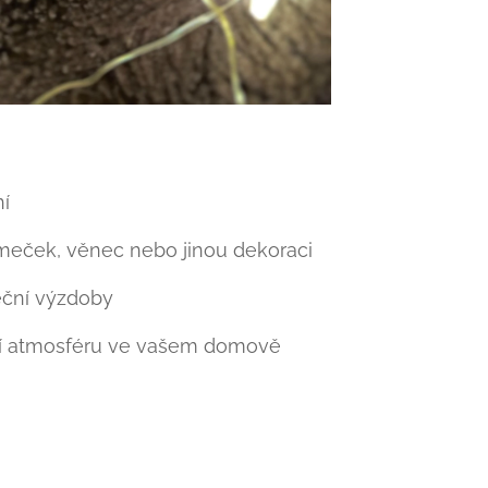
ní
meček, věnec nebo jinou dekoraci
eční výzdoby
ční atmosféru ve vašem domově