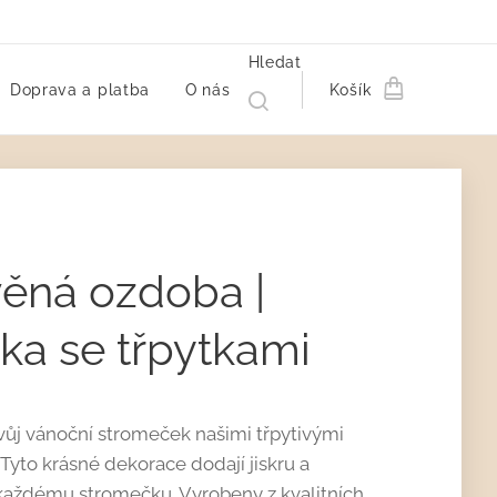
Hledat
Doprava a platba
O nás
Košík
ěná ozdoba |
ka se třpytkami
ůj vánoční stromeček našimi třpytivými
Tyto krásné dekorace dodají jiskru a
každému stromečku. Vyrobeny z kvalitních