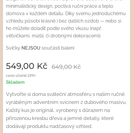
minimalistický design, poctivá ruční práce a teplo
domova v každém detailu. Díky svému jednoduchému
vzhledu působí krásně i bez dalších ozdob — nebo si
ho můžete doladit podle svého vkusu (např.
větvičkami, mašlí, či drobnými dekoracemi).
Svíčky
NEJSOU
součástí balení
549,00
Kč
649,00
Kč
cena včetně DPH
Skladem
Vytvořte si doma sváteční atmosféru s naším ručně
vyráběným adventním svícnem z dubového masivu.
Každý kus je originál, vyrobený s důrazem na
přirozenou kresbu dřeva a jemné detaily, které
dodávají produktu nadčasový vzhled.