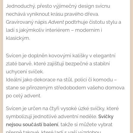
Jednoduchý, přesto výjimečný design svícnu
nechává vyniknout krásu pravého dřeva.
Gravírovaný nápis
Advent
podtrhuje čistotu stylu a
ladí s jakýmkoliv interiérem – moderním i
klasickým.
Svícen je doplněn kovovými kalíšky v elegantní
zlaté barvě, které zajišťují bezpečné a stabilní
uchycení svíček.
Ideální jako dekorace na stůl, polici či komodu –
stane se přirozeným středobodem vašeho domova
po celý advent.
Svícen je určen na čtyři vysoké úzké svíčky, které
symbolizují jednotlivé adventní neděle.
Svíčky
nejsou součástí balení
, takže si můžete vybrat
přesně takové, které ladí s vaší výzdobou.