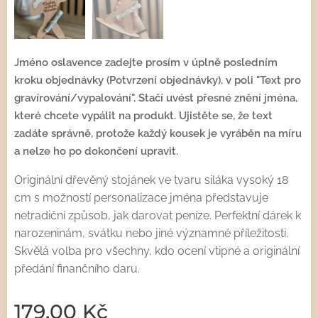
Jméno oslavence zadejte prosím v úplně posledním
kroku objednávky (Potvrzení objednávky), v poli "Text pro
gravírování/vypalování". Stačí uvést přesné znění jména,
které chcete vypálit na produkt. Ujistěte se, že text
zadáte správně, protože každý kousek je vyráběn na míru
a nelze ho po dokončení upravit.
Originální dřevěný stojánek ve tvaru siláka vysoký 18
cm s možností personalizace jména představuje
netradiční způsob, jak darovat peníze. Perfektní dárek k
narozeninám, svátku nebo jiné významné příležitosti.
Skvělá volba pro všechny, kdo ocení vtipné a originální
předání finančního daru.
179,00
Kč